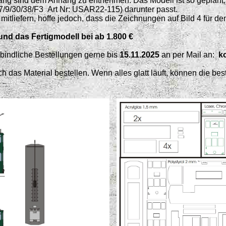
ng sind dem Anhang zu entnehmen. Das Modell ist so geplant, 
/9/30/38/F3 Art Nr: USAR22-115) darunter passt.
 mitliefern, hoffe jedoch, dass die Zeichnungen auf Bild 4 für d
 und das Fertigmodell bei ab 1.800 €
rbindliche Bestellungen gerne bis
15.11.2025
an per Mail an:
k
h das Material bestellen. Wenn alles glatt läuft, können die bes