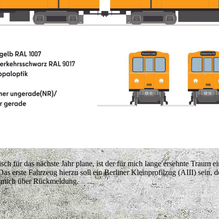
isch für das nächste Jahr plane, ist der für mich lange ersehnte Traum
s erste Fahrzeug hierzu soll ein Berliner Kleinprofilzug (AIII) sein, d
ich mich über Rückmeldung.