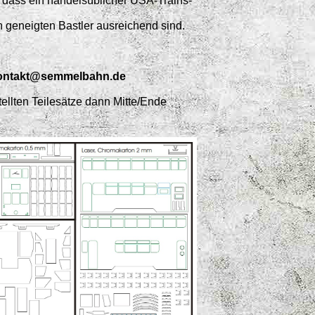
dass ein handelsüblicher USA-Trains-
en geneigten Bastler ausreichend sind.
ontakt@semmelbahn.de
tellten Teilesätze dann Mitte/Ende