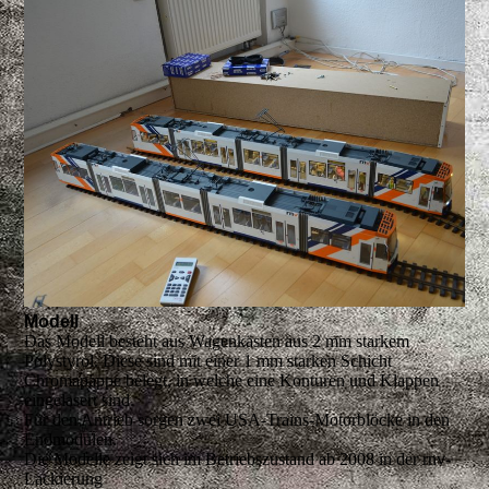
Modell
Das Modell besteht aus Wagenkästen aus 2 mm starkem
Polystyrol. Diese sind mit einer 1 mm starken Schicht
Chromapappe belegt, in welche eine Konturen und Klappen
eingelasert sind.
Für den Antrieb sorgen zwei USA-Trains-Motorblöcke in den
Endmodulen.
Die Modelle zeigt sich im Betriebszustand ab 2008 in der rnv-
Lackierung