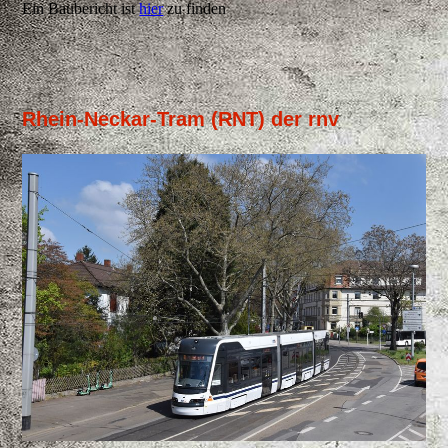
Ein Baubericht ist
hier
zu finden
Rhein-Neckar-Tram (RNT) der rnv