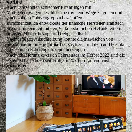
Vorbild
Nach Jahrzehnten schlechter Erfahrungen mit
Multigelenkwagen beschloss die rnv neue Wege zu gehen und
einen soliden Fahrzeugtyp zu beschaffen.
Zwischenzeitlich entwickelte der finnische Hersteller Transtech
in Zusammenarbeit mit den Verkehrsbetrieben Helsinki einen
robusten Niederflurzug auf Drehgestellbasis.
Nach erfolgter Ausschreibung konnte die inzwischen von
Skoda übernommene Firma Transtech sich mit dem an Helsinki
angelehnten Fahrzeugkonzept überzeugen.
Nach Ablieferung es ersten Fahrzeuges im Herbst 2022 sind die
ersten RNT-Bahnen seit Frühjahr 2023 im Liniendienst
anzutreffen.