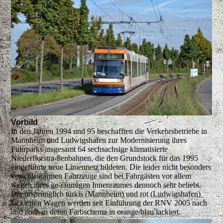
Vorbild
In den Jahren 1994 und 95 beschafften die Verkehrsbetriebe in
Mannheim und Ludwigshafen zur Modernisierung ihres
Fuhrparks insgesamt 64 sechsachsige klimatisierte
Niederflurstra-ßenbahnen, die den Grundstock für das 1995
eingeführte neue Liniennetz bildeten. Die leider nicht besonders
verschleißarmen Fahrzeuge sind bei Fahrgästen vor allem
wegen ihres ge-räumigen Innenraumes dennoch sehr beliebt.
Die ursprünglich türkis (Mannheim) und rot (Ludwigshafen)
lackierten Wagen werden seit Einführung der RNV 2005 nach
und nach in deren Farbschema in orange/blau lackiert.