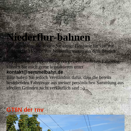
Niederflur-bahnen
In dieser Kategorie finden Sie einige Beispiele für von mir
umgesetzte Modelle von Niederflurwagen aus dem Bereich
Straßenbahn.
Bei Interesse an einem dieser oder einem ähnlichen Fahrzeug,
können Sie mich gerne kontaktieren unter
kontakt@semmelbahn.de
Bitte haben Sie jedoch Verständnis dafür, dass die bereits
bestehenden Fahrzeuge aus meiner persönlichen Sammlung aus
ideellen Gründen nicht verkäuflich sind ;-)
GT6N der rnv