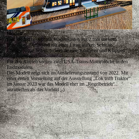
Modell
Das Modell besteht aus Wagenkästen aus 2 mm starkem
Polystyrol. Diese sind mit einer 1 mm starken Schicht
Chromapappe belegt, in welche eine Konturen und Klappen
eingelasert sind.
Für den Antrieb sorgen zwei USA-Trains-Motorblöcke in den
Endmodulen.
Das Modell zeigt sich im Auslieferungszustand von 2022. Mit
einer ersten Vorstellung auf der Ausstellung „Lok trifft Traktor“
im Januar 2023 war das Modell eher im „Regelbetrieb“
anzutreffen als das Vorbild ;-)